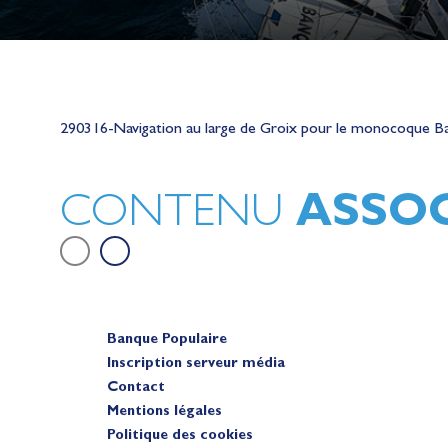
Lauriane Nolot en or à Long Beac
sur le plan d'eau des Jeux Olympi
290316-Navigation au large de Groix pour le monocoque Ba
2028
Actualités
ASSOC
CONTENU
Banque Populaire
Inscription serveur média
Contact
Mentions légales
Politique des cookies