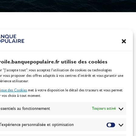
nes
100% Glisse - Écoles F
Voile : la référence glis
Actualités
voile.banquepopulaire.fr utilise des cookies
ur "J'accepte tout", vous acceptez l’utilisation de cookies ou technologies
ur vous proposer des offres adaptés à vos centres d’intérêt et vous garantir une
érience utilisateur.
tique des Cookies
met à votre disposition le détail des traceurs et vous permet
r vos choix à tout moment.
NEWSLETTER
BONNEZ-VOUS
ssentiels au fonctionnement
Toujours activé
'expérience personnalisée et optimisation
VALIDER