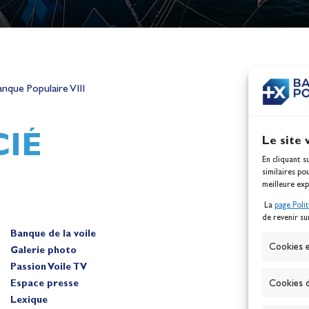
h,
Mathilde Lovadina et Lou
ques
Berthomieu, vice-champion
nque Populaire VIII
d'Europe !
Actualités
IÉ
Le site 
En cliquant s
similaires po
meilleure exp
La
page Poli
de revenir su
Banque de la voile
A
Cookies e
Galerie photo
Passion Voile TV
Espace presse
Cookies d
Lexique