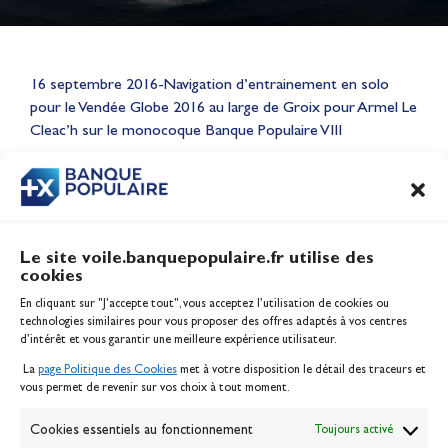
Lauriane Nolot en or à Long
16 septembre 2016-Navigation d’entrainement en solo
Beach, sur le plan d'eau des
pour le Vendée Globe 2016 au large de Groix pour Armel Le
Jeux Olympiques 2028
Cleac’h sur le monocoque Banque Populaire VIII
Actualités
CONTENU
ASSOCIÉ
Le site voile.banquepopulaire.fr utilise des
cookies
Banque Populaire
En cliquant sur "J'accepte tout", vous acceptez l’utilisation de cookies ou
Inscription serveur média
technologies similaires pour vous proposer des offres adaptés à vos centres
Contact
d’intérêt et vous garantir une meilleure expérience utilisateur.
Mentions légales
La
page Politique des Cookies
met à votre disposition le détail des traceurs et
Politique des cookies
vous permet de revenir sur vos choix à tout moment.
Gérer les cookies
Banque de la voile
Cookies essentiels au fonctionnement
Toujours activé