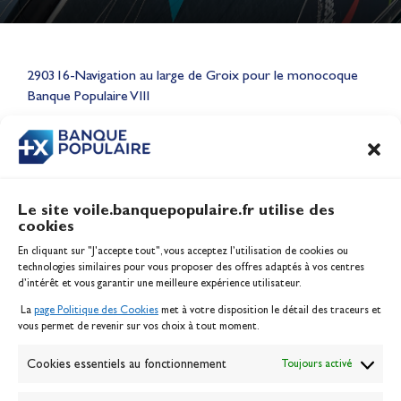
Lauriane Nolot en or à Long
Beach, sur le plan d'eau des
290316-Navigation au large de Groix pour le monocoque
Jeux Olympiques 2028
Banque Populaire VIII
Actualités
CONTENU
ASSOCIÉ
Le site voile.banquepopulaire.fr utilise des
cookies
Banque Populaire
En cliquant sur "J'accepte tout", vous acceptez l’utilisation de cookies ou
Inscription serveur média
technologies similaires pour vous proposer des offres adaptés à vos centres
Contact
d’intérêt et vous garantir une meilleure expérience utilisateur.
Mentions légales
La
page Politique des Cookies
met à votre disposition le détail des traceurs et
Politique des cookies
vous permet de revenir sur vos choix à tout moment.
Gérer les cookies
Banque de la voile
Cookies essentiels au fonctionnement
Toujours activé
Galerie photo