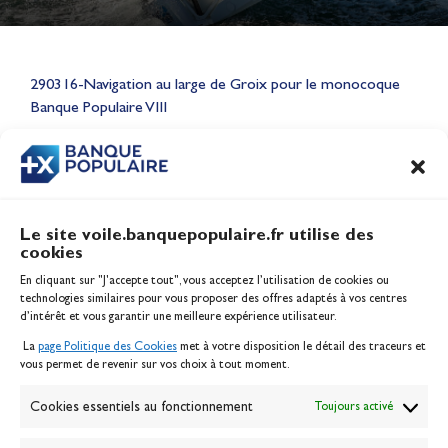
Lauriane Nolot en or à Long
Beach, sur le plan d'eau des
290316-Navigation au large de Groix pour le monocoque
Jeux Olympiques 2028
Banque Populaire VIII
Actualités
CONTENU
ASSOCIÉ
Le site voile.banquepopulaire.fr utilise des
cookies
Banque Populaire
En cliquant sur "J'accepte tout", vous acceptez l’utilisation de cookies ou
Inscription serveur média
technologies similaires pour vous proposer des offres adaptés à vos centres
Contact
d’intérêt et vous garantir une meilleure expérience utilisateur.
Mentions légales
La
page Politique des Cookies
met à votre disposition le détail des traceurs et
Politique des cookies
vous permet de revenir sur vos choix à tout moment.
Gérer les cookies
Banque de la voile
Cookies essentiels au fonctionnement
Toujours activé
Galerie photo