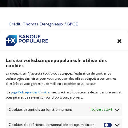
Lauriane Nolot en or à Long
Beach, sur le plan d'eau des
Jeux Olympiques 2028
Crédit : Thomas Deregnieaux / BPCE
Actualités
CONTENU
ASSOCIÉ
Le site voile.banquepopulaire.fr utilise des
cookies
Banque Populaire
En cliquant sur "J'accepte tout", vous acceptez l’utilisation de cookies ou
Inscription serveur média
technologies similaires pour vous proposer des offres adaptés à vos centres
Contact
d’intérêt et vous garantir une meilleure expérience utilisateur.
Mentions légales
La
page Politique des Cookies
met à votre disposition le détail des traceurs et
Politique des cookies
vous permet de revenir sur vos choix à tout moment.
Gérer les cookies
Banque de la voile
Cookies essentiels au fonctionnement
Toujours activé
Galerie photo
Passion Voile TV
Cookies d'expérience personnalisée et optimisation