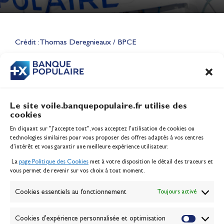
Lauriane Nolot en or à Long
Beach, sur le plan d'eau des
Jeux Olympiques 2028
Crédit : Thomas Deregnieaux / BPCE
Actualités
CONTENU
ASSOCIÉ
Le site voile.banquepopulaire.fr utilise des
cookies
Banque Populaire
En cliquant sur "J'accepte tout", vous acceptez l’utilisation de cookies ou
Inscription serveur média
technologies similaires pour vous proposer des offres adaptés à vos centres
Contact
d’intérêt et vous garantir une meilleure expérience utilisateur.
Mentions légales
La
page Politique des Cookies
met à votre disposition le détail des traceurs et
Politique des cookies
vous permet de revenir sur vos choix à tout moment.
Gérer les cookies
Banque de la voile
Cookies essentiels au fonctionnement
Toujours activé
Galerie photo
Passion Voile TV
Cookies d'expérience personnalisée et optimisation