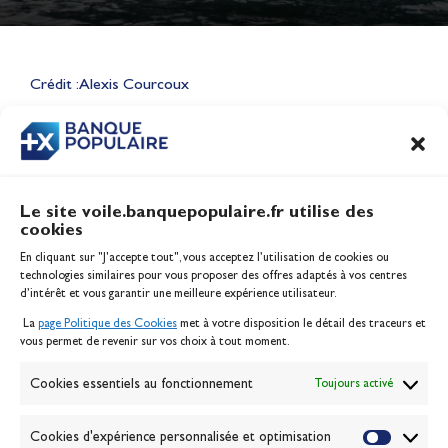
Lauriane Nolot en or à Long
Beach, sur le plan d'eau des
Jeux Olympiques 2028
Crédit : Alexis Courcoux
Actualités
CONTENU
ASSOCIÉ
Le site voile.banquepopulaire.fr utilise des
cookies
Banque Populaire
En cliquant sur "J'accepte tout", vous acceptez l’utilisation de cookies ou
Inscription serveur média
technologies similaires pour vous proposer des offres adaptés à vos centres
Contact
d’intérêt et vous garantir une meilleure expérience utilisateur.
Mentions légales
La
page Politique des Cookies
met à votre disposition le détail des traceurs et
Politique des cookies
vous permet de revenir sur vos choix à tout moment.
Gérer les cookies
Banque de la voile
Cookies essentiels au fonctionnement
Toujours activé
Galerie photo
Passion Voile TV
Cookies d'expérience personnalisée et optimisation