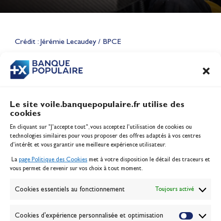
Lauriane Nolot en or à Long
Beach, sur le plan d'eau des
Jeux Olympiques 2028
Crédit : Jérémie Lecaudey / BPCE
Actualités
CONTENU
ASSOCIÉ
Le site voile.banquepopulaire.fr utilise des
cookies
Banque Populaire
En cliquant sur "J'accepte tout", vous acceptez l’utilisation de cookies ou
Inscription serveur média
technologies similaires pour vous proposer des offres adaptés à vos centres
Contact
d’intérêt et vous garantir une meilleure expérience utilisateur.
Mentions légales
La
page Politique des Cookies
met à votre disposition le détail des traceurs et
Politique des cookies
vous permet de revenir sur vos choix à tout moment.
Gérer les cookies
Banque de la voile
Cookies essentiels au fonctionnement
Toujours activé
Galerie photo
Passion Voile TV
Cookies d'expérience personnalisée et optimisation