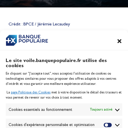
Lauriane Nolot en or à Long
Beach, sur le plan d'eau des
Jeux Olympiques 2028
Crédit : BPCE / Jérémie Lecaudey
Actualités
CONTENU
ASSOCIÉ
Le site voile.banquepopulaire.fr utilise des
cookies
Banque Populaire
En cliquant sur "J'accepte tout", vous acceptez l’utilisation de cookies ou
Inscription serveur média
technologies similaires pour vous proposer des offres adaptés à vos centres
Contact
d’intérêt et vous garantir une meilleure expérience utilisateur.
Mentions légales
La
page Politique des Cookies
met à votre disposition le détail des traceurs et
Politique des cookies
vous permet de revenir sur vos choix à tout moment.
Gérer les cookies
Banque de la voile
Cookies essentiels au fonctionnement
Toujours activé
Galerie photo
Passion Voile TV
Cookies d'expérience personnalisée et optimisation