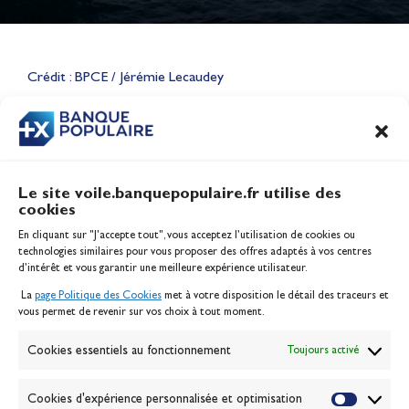
Lauriane Nolot en or à Long
Beach, sur le plan d'eau des
Jeux Olympiques 2028
Crédit : BPCE / Jérémie Lecaudey
Actualités
CONTENU
ASSOCIÉ
Le site voile.banquepopulaire.fr utilise des
cookies
Banque Populaire
En cliquant sur "J'accepte tout", vous acceptez l’utilisation de cookies ou
Inscription serveur média
technologies similaires pour vous proposer des offres adaptés à vos centres
Contact
d’intérêt et vous garantir une meilleure expérience utilisateur.
Mentions légales
La
page Politique des Cookies
met à votre disposition le détail des traceurs et
Politique des cookies
vous permet de revenir sur vos choix à tout moment.
Gérer les cookies
Banque de la voile
Cookies essentiels au fonctionnement
Toujours activé
Galerie photo
Passion Voile TV
Cookies d'expérience personnalisée et optimisation