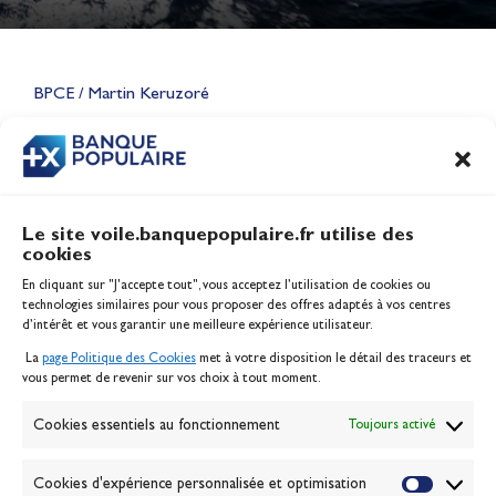
Lauriane Nolot en or à Long
Beach, sur le plan d'eau des
Jeux Olympiques 2028
BPCE / Martin Keruzoré
Actualités
CONTENU
ASSOCIÉ
Le site voile.banquepopulaire.fr utilise des
cookies
Banque Populaire
En cliquant sur "J'accepte tout", vous acceptez l’utilisation de cookies ou
Inscription serveur média
technologies similaires pour vous proposer des offres adaptés à vos centres
Contact
d’intérêt et vous garantir une meilleure expérience utilisateur.
Mentions légales
La
page Politique des Cookies
met à votre disposition le détail des traceurs et
Politique des cookies
vous permet de revenir sur vos choix à tout moment.
Gérer les cookies
Banque de la voile
Cookies essentiels au fonctionnement
Toujours activé
Galerie photo
Passion Voile TV
Cookies d'expérience personnalisée et optimisation