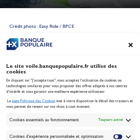
Lauriane Nolot en or à Long
Beach, sur le plan d'eau des
Jeux Olympiques 2028
Crédit photo : Easy Ride / BPCE
Actualités
CONTENU
ASSOCIÉ
Le site voile.banquepopulaire.fr utilise des
cookies
Banque Populaire
En cliquant sur "J'accepte tout", vous acceptez l’utilisation de cookies ou
Inscription serveur média
technologies similaires pour vous proposer des offres adaptés à vos centres
Contact
d’intérêt et vous garantir une meilleure expérience utilisateur.
Mentions légales
La
page Politique des Cookies
met à votre disposition le détail des traceurs et
Politique des cookies
vous permet de revenir sur vos choix à tout moment.
Gérer les cookies
Banque de la voile
Cookies essentiels au fonctionnement
Toujours activé
Galerie photo
Passion Voile TV
Cookies d'expérience personnalisée et optimisation