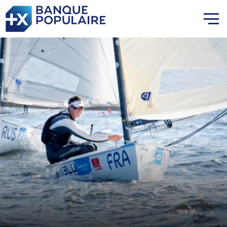
Lauriane Nolot en or à Long
Beach, sur le plan d'eau des