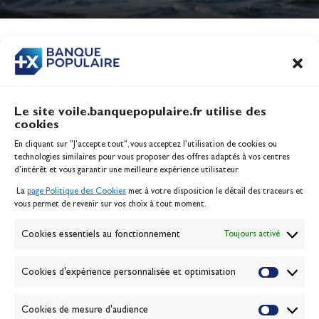
Jeux Olympiques 2028
Actualités
CONTENU
ASSOCIÉ
Le site voile.banquepopulaire.fr utilise des
cookies
Banque Populaire
En cliquant sur "J'accepte tout", vous acceptez l’utilisation de cookies ou
Inscription serveur média
technologies similaires pour vous proposer des offres adaptés à vos centres
Contact
d’intérêt et vous garantir une meilleure expérience utilisateur.
Mentions légales
La
page Politique des Cookies
met à votre disposition le détail des traceurs et
Politique des cookies
vous permet de revenir sur vos choix à tout moment.
Gérer les cookies
Banque de la voile
Cookies essentiels au fonctionnement
Toujours activé
Galerie photo
Passion Voile TV
Cookies d'expérience personnalisée et optimisation
Espace presse
Lexique
Cookies de mesure d'audience