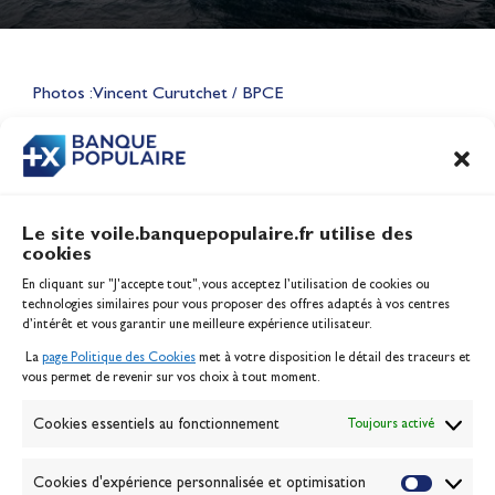
Lauriane Nolot en or à Long
Beach, sur le plan d'eau des
Jeux Olympiques 2028
Photos : Vincent Curutchet / BPCE
Actualités
CONTENU
ASSOCIÉ
Le site voile.banquepopulaire.fr utilise des
cookies
Banque Populaire
En cliquant sur "J'accepte tout", vous acceptez l’utilisation de cookies ou
Inscription serveur média
technologies similaires pour vous proposer des offres adaptés à vos centres
Contact
d’intérêt et vous garantir une meilleure expérience utilisateur.
Mentions légales
La
page Politique des Cookies
met à votre disposition le détail des traceurs et
Politique des cookies
vous permet de revenir sur vos choix à tout moment.
Gérer les cookies
Banque de la voile
Cookies essentiels au fonctionnement
Toujours activé
Galerie photo
Passion Voile TV
Cookies d'expérience personnalisée et optimisation