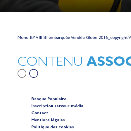
Lauriane Nolot en or à Long Beac
sur le plan d'eau des Jeux Olympi
Mono BP VIII BI embarquée Vendée Globe 2016_copyright 
2028
Actualités
ASSOC
CONTENU
Banque Populaire
Inscription serveur média
Contact
Mentions légales
Politique des cookies