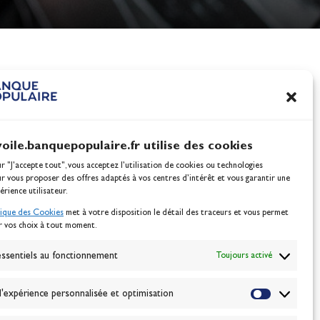
nes
100% Glisse - Écoles F
Voile : la référence glis
Actualités
voile.banquepopulaire.fr utilise des cookies
ur "J'accepte tout", vous acceptez l’utilisation de cookies ou technologies
ur vous proposer des offres adaptés à vos centres d’intérêt et vous garantir une
érience utilisateur.
tique des Cookies
met à votre disposition le détail des traceurs et vous permet
r vos choix à tout moment.
NEWSLETTER
BONNEZ-VOUS
ssentiels au fonctionnement
Toujours activé
'expérience personnalisée et optimisation
VALIDER