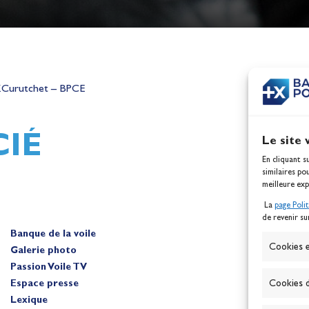
h,
Mathilde Lovadina et Lou
ques
Berthomieu, vice-champion
V.Curutchet – BPCE
d'Europe !
Actualités
IÉ
Le site 
En cliquant s
similaires po
meilleure exp
La
page Poli
de revenir su
Banque de la voile
A
Cookies e
Galerie photo
Passion Voile TV
Espace presse
Cookies d
Lexique