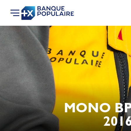
MONO BP 
201