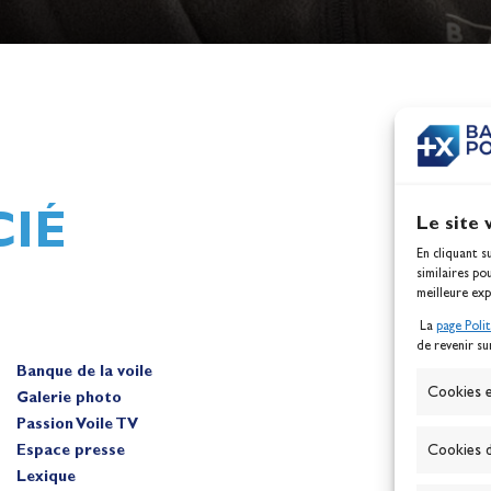
h,
Mathilde Lovadina et Lou
ques
Berthomieu, vice-champion
d'Europe !
Actualités
IÉ
Le site 
En cliquant s
similaires po
meilleure exp
La
page Poli
de revenir su
Banque de la voile
A
Cookies e
Galerie photo
Passion Voile TV
Espace presse
Cookies d
Lexique