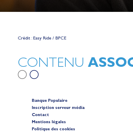
Lauriane Nolot en or à Long Beac
sur le plan d'eau des Jeux Olympi
Crédit : Easy Ride / BPCE
2028
Actualités
ASSOC
CONTENU
Banque Populaire
Inscription serveur média
Contact
Mentions légales
Politique des cookies