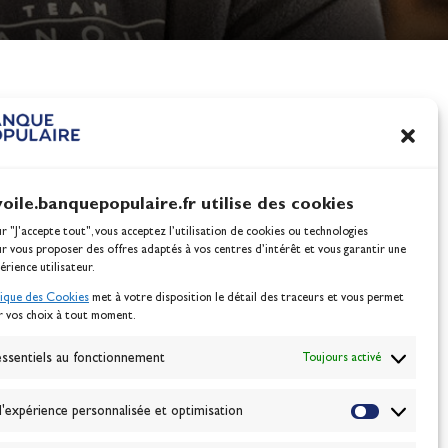
nes
100% Glisse - Écoles F
Voile : la référence glis
Actualités
voile.banquepopulaire.fr utilise des cookies
ur "J'accepte tout", vous acceptez l’utilisation de cookies ou technologies
ur vous proposer des offres adaptés à vos centres d’intérêt et vous garantir une
érience utilisateur.
tique des Cookies
met à votre disposition le détail des traceurs et vous permet
r vos choix à tout moment.
NEWSLETTER
BONNEZ-VOUS
ssentiels au fonctionnement
Toujours activé
'expérience personnalisée et optimisation
VALIDER