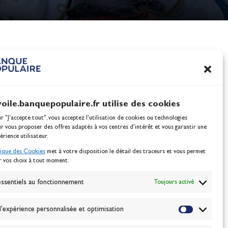
nes
100% Glisse - Écoles F
Voile : la référence glis
Actualités
voile.banquepopulaire.fr utilise des cookies
ur "J'accepte tout", vous acceptez l’utilisation de cookies ou technologies
ur vous proposer des offres adaptés à vos centres d’intérêt et vous garantir une
érience utilisateur.
tique des Cookies
met à votre disposition le détail des traceurs et vous permet
r vos choix à tout moment.
NEWSLETTER
BONNEZ-VOUS
ssentiels au fonctionnement
Toujours activé
'expérience personnalisée et optimisation
VALIDER