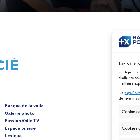
h,
Mathilde Lovadina et Lou
ques
Berthomieu, vice-champion
d'Europe !
Actualités
IÉ
Le site 
En cliquant s
similaires po
meilleure exp
La
page Poli
de revenir su
Banque de la voile
A
Cookies e
Galerie photo
Passion Voile TV
Espace presse
Cookies d
Lexique