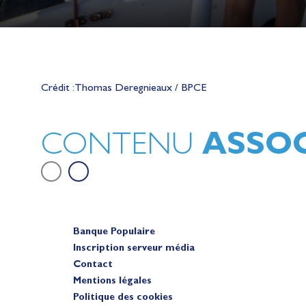
Lauriane Nolot en or à Long Beac
sur le plan d'eau des Jeux Olympi
Crédit : Thomas Deregnieaux / BPCE
2028
Actualités
ASSOC
CONTENU
Banque Populaire
Inscription serveur média
Contact
Mentions légales
Politique des cookies