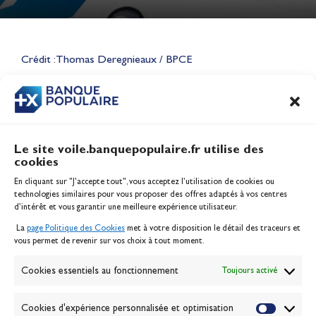
Lauriane Nolot en or à Long
Beach, sur le plan d'eau des
Jeux Olympiques 2028
Crédit : Thomas Deregnieaux / BPCE
Actualités
CONTENU
ASSOCIÉ
Le site voile.banquepopulaire.fr utilise des
cookies
Banque Populaire
En cliquant sur "J'accepte tout", vous acceptez l’utilisation de cookies ou
Inscription serveur média
technologies similaires pour vous proposer des offres adaptés à vos centres
Contact
d’intérêt et vous garantir une meilleure expérience utilisateur.
Mentions légales
La
page Politique des Cookies
met à votre disposition le détail des traceurs et
Politique des cookies
vous permet de revenir sur vos choix à tout moment.
Gérer les cookies
Banque de la voile
Cookies essentiels au fonctionnement
Toujours activé
Galerie photo
Passion Voile TV
Cookies d'expérience personnalisée et optimisation