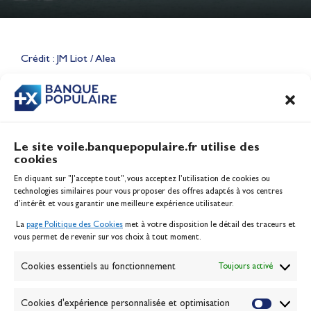
Lauriane Nolot en or à Long
Beach, sur le plan d'eau des
Jeux Olympiques 2028
Crédit : JM Liot / Alea
Actualités
CONTENU
ASSOCIÉ
Le site voile.banquepopulaire.fr utilise des
cookies
Banque Populaire
En cliquant sur "J'accepte tout", vous acceptez l’utilisation de cookies ou
Inscription serveur média
technologies similaires pour vous proposer des offres adaptés à vos centres
Contact
d’intérêt et vous garantir une meilleure expérience utilisateur.
Mentions légales
La
page Politique des Cookies
met à votre disposition le détail des traceurs et
Politique des cookies
vous permet de revenir sur vos choix à tout moment.
Gérer les cookies
Banque de la voile
Cookies essentiels au fonctionnement
Toujours activé
Galerie photo
Passion Voile TV
Cookies d'expérience personnalisée et optimisation