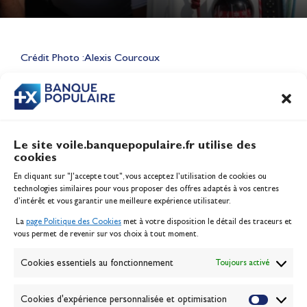
Lauriane Nolot en or à Long
Beach, sur le plan d'eau des
Jeux Olympiques 2028
Crédit Photo : Alexis Courcoux
Actualités
CONTENU
ASSOCIÉ
Le site voile.banquepopulaire.fr utilise des
cookies
Banque Populaire
En cliquant sur "J'accepte tout", vous acceptez l’utilisation de cookies ou
Inscription serveur média
technologies similaires pour vous proposer des offres adaptés à vos centres
Contact
d’intérêt et vous garantir une meilleure expérience utilisateur.
Mentions légales
La
page Politique des Cookies
met à votre disposition le détail des traceurs et
Politique des cookies
vous permet de revenir sur vos choix à tout moment.
Gérer les cookies
Banque de la voile
Cookies essentiels au fonctionnement
Toujours activé
Galerie photo
Passion Voile TV
Cookies d'expérience personnalisée et optimisation