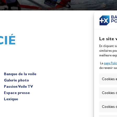
h,
Mathilde Lovadina et Lou
ques
Berthomieu, vice-champion
d'Europe !
Actualités
IÉ
Le site 
En cliquant s
similaires po
meilleure exp
La
page Poli
de revenir su
Banque de la voile
A
Cookies e
Galerie photo
Passion Voile TV
Espace presse
Cookies d
Lexique
Cookies d