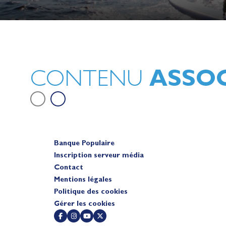
Lauriane Nolot en or à Long Beac
sur le plan d'eau des Jeux Olympi
2028
Actualités
ASSOC
CONTENU
Banque Populaire
Inscription serveur média
Contact
Mentions légales
Politique des cookies
Gérer les cookies