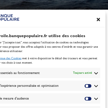
nes
100% Glisse - Écoles F
Voile : la référence glis
Actualités
voile.banquepopulaire.fr utilise des cookies
ur "J'accepte tout", vous acceptez l’utilisation de cookies ou technologies
ur vous proposer des offres adaptés à vos centres d’intérêt et vous garantir une
érience utilisateur.
tique des Cookies
met à votre disposition le détail des traceurs et vous permet
r vos choix à tout moment.
NEWSLETTER
BONNEZ-VOUS
ssentiels au fonctionnement
Toujours activé
'expérience personnalisée et optimisation
VALIDER
e mesure d'audience
J'accepte la
politique de confidentialité