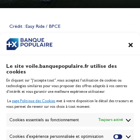
Lauriane Nolot en or à Long
Beach, sur le plan d'eau des
Jeux Olympiques 2028
Crédit : Easy Ride / BPCE
Actualités
CONTENU
ASSOCIÉ
Le site voile.banquepopulaire.fr utilise des
cookies
Banque Populaire
En cliquant sur "J'accepte tout", vous acceptez l’utilisation de cookies ou
Inscription serveur média
technologies similaires pour vous proposer des offres adaptés à vos centres
Contact
d’intérêt et vous garantir une meilleure expérience utilisateur.
Mentions légales
La
page Politique des Cookies
met à votre disposition le détail des traceurs et
Politique des cookies
vous permet de revenir sur vos choix à tout moment.
Gérer les cookies
Banque de la voile
Cookies essentiels au fonctionnement
Toujours activé
Galerie photo
Passion Voile TV
Cookies d'expérience personnalisée et optimisation