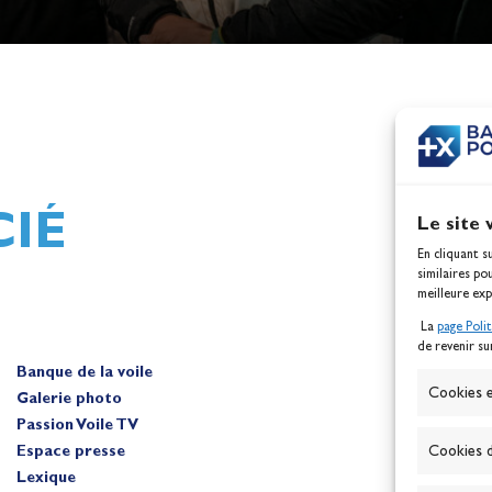
h,
Mathilde Lovadina et Lou
ques
Berthomieu, vice-champion
d'Europe !
Actualités
IÉ
Le site 
En cliquant s
similaires po
meilleure exp
La
page Poli
de revenir su
Banque de la voile
A
Cookies e
Galerie photo
Passion Voile TV
Espace presse
Cookies d
Lexique