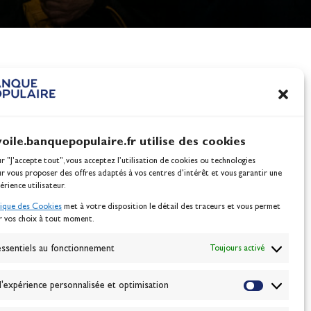
nes
100% Glisse - Écoles F
Voile : la référence glis
Actualités
voile.banquepopulaire.fr utilise des cookies
ur "J'accepte tout", vous acceptez l’utilisation de cookies ou technologies
ur vous proposer des offres adaptés à vos centres d’intérêt et vous garantir une
érience utilisateur.
tique des Cookies
met à votre disposition le détail des traceurs et vous permet
r vos choix à tout moment.
NEWSLETTER
BONNEZ-VOUS
ssentiels au fonctionnement
Toujours activé
'expérience personnalisée et optimisation
VALIDER