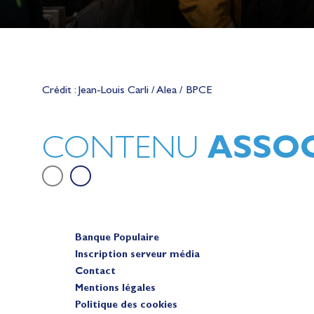
Lauriane Nolot en or à Long Beac
sur le plan d'eau des Jeux Olympi
Crédit : Jean-Louis Carli / Alea / BPCE
2028
Actualités
ASSOC
CONTENU
Banque Populaire
Inscription serveur média
Contact
Mentions légales
Politique des cookies