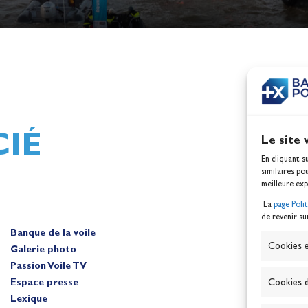
h,
Mathilde Lovadina et Lou
ques
Berthomieu, vice-champion
d'Europe !
Actualités
IÉ
Le site 
En cliquant s
similaires po
meilleure exp
La
page Poli
de revenir su
Banque de la voile
A
Cookies e
Galerie photo
Passion Voile TV
Espace presse
Cookies d
Lexique