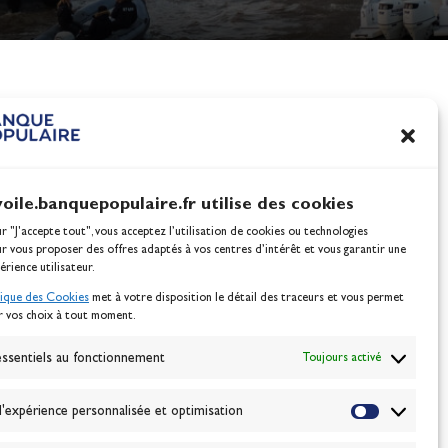
nes
100% Glisse - Écoles F
Voile : la référence glis
Actualités
voile.banquepopulaire.fr utilise des cookies
ur "J'accepte tout", vous acceptez l’utilisation de cookies ou technologies
ur vous proposer des offres adaptés à vos centres d’intérêt et vous garantir une
érience utilisateur.
tique des Cookies
met à votre disposition le détail des traceurs et vous permet
r vos choix à tout moment.
NEWSLETTER
BONNEZ-VOUS
ssentiels au fonctionnement
Toujours activé
'expérience personnalisée et optimisation
VALIDER