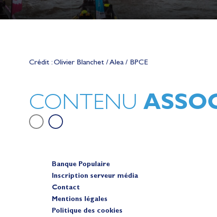
Lauriane Nolot en or à Long Beac
sur le plan d'eau des Jeux Olympi
Crédit : Olivier Blanchet / Alea / BPCE
2028
Actualités
ASSOC
CONTENU
Banque Populaire
Inscription serveur média
Contact
Mentions légales
Politique des cookies