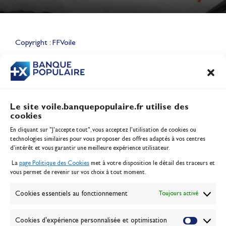
Lauriane Nolot en or à Long
Beach, sur le plan d'eau des
Jeux Olympiques 2028
Copyright : FFVoile
Actualités
CONTENU
ASSOCIÉ
Le site voile.banquepopulaire.fr utilise des
cookies
Banque Populaire
En cliquant sur "J'accepte tout", vous acceptez l’utilisation de cookies ou
Inscription serveur média
technologies similaires pour vous proposer des offres adaptés à vos centres
Contact
d’intérêt et vous garantir une meilleure expérience utilisateur.
Mentions légales
La
page Politique des Cookies
met à votre disposition le détail des traceurs et
Politique des cookies
vous permet de revenir sur vos choix à tout moment.
Gérer les cookies
Banque de la voile
Cookies essentiels au fonctionnement
Toujours activé
Galerie photo
Passion Voile TV
Cookies d'expérience personnalisée et optimisation