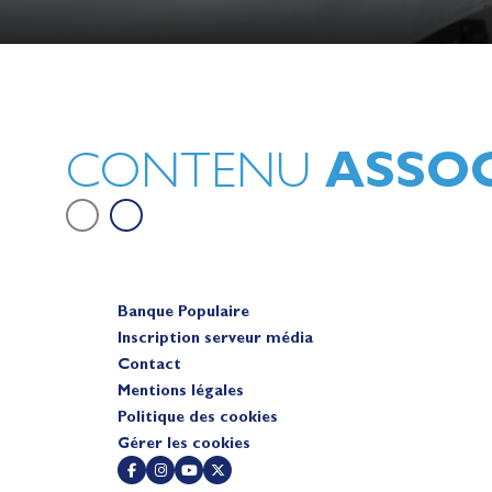
Lauriane Nolot en or à Long Beac
sur le plan d'eau des Jeux Olympi
2028
Actualités
ASSOC
CONTENU
Banque Populaire
Inscription serveur média
Contact
Mentions légales
Politique des cookies
Gérer les cookies