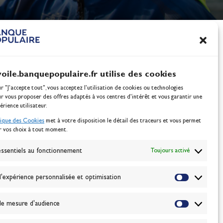
nes
100% Glisse - Écoles F
Voile : la référence glis
Actualités
voile.banquepopulaire.fr utilise des cookies
ur "J'accepte tout", vous acceptez l’utilisation de cookies ou technologies
ur vous proposer des offres adaptés à vos centres d’intérêt et vous garantir une
érience utilisateur.
tique des Cookies
met à votre disposition le détail des traceurs et vous permet
r vos choix à tout moment.
NEWSLETTER
BONNEZ-VOUS
ssentiels au fonctionnement
Toujours activé
'expérience personnalisée et optimisation
VALIDER
e mesure d'audience
J'accepte la
politique de confidentialité