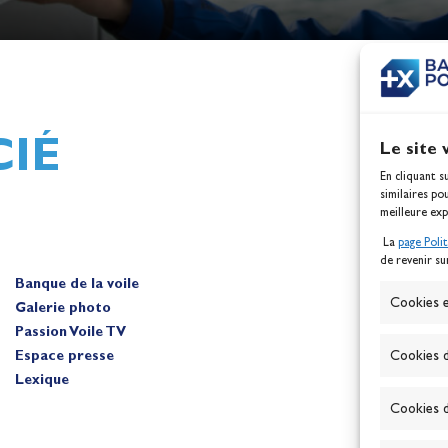
h,
Mathilde Lovadina et Lou
ques
Berthomieu, vice-champion
d'Europe !
Actualités
IÉ
Le site 
En cliquant s
similaires po
meilleure exp
La
page Poli
de revenir su
Banque de la voile
A
Cookies e
Galerie photo
Passion Voile TV
Espace presse
Cookies d
Lexique
Cookies d