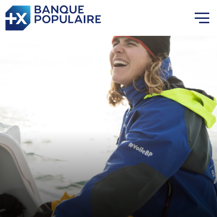
Lauriane Nolot en or à Long
Beach, sur le plan d'eau des