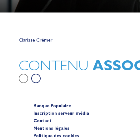
Lauriane Nolot en or à Long Beac
sur le plan d'eau des Jeux Olympi
Clarisse Crémer
2028
Actualités
ASSOC
CONTENU
Banque Populaire
Inscription serveur média
Contact
Mentions légales
Politique des cookies