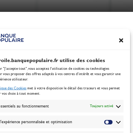
nes
100% Glisse - Écoles F
Voile : la référence glis
Actualités
voile.banquepopulaire.fr utilise des cookies
ur "J'accepte tout", vous acceptez l’utilisation de cookies ou technologies
ur vous proposer des offres adaptés à vos centres d’intérêt et vous garantir une
érience utilisateur.
tique des Cookies
met à votre disposition le détail des traceurs et vous permet
r vos choix à tout moment.
NEWSLETTER
BONNEZ-VOUS
ssentiels au fonctionnement
Toujours activé
'expérience personnalisée et optimisation
VALIDER