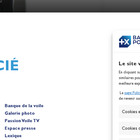
h,
Mathilde Lovadina et Lou
ques
Berthomieu, vice-champion
d'Europe !
Actualités
IÉ
Le site 
En cliquant s
similaires po
meilleure exp
La
page Poli
de revenir su
Banque de la voile
A
Cookies e
Galerie photo
Passion Voile TV
Espace presse
Cookies d
Lexique