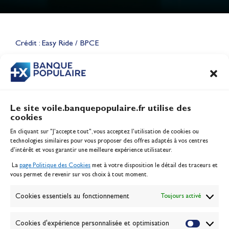
Lauriane Nolot en or à Long
Beach, sur le plan d'eau des
Jeux Olympiques 2028
Crédit : Easy Ride / BPCE
Actualités
CONTENU
ASSOCIÉ
Le site voile.banquepopulaire.fr utilise des
cookies
Banque Populaire
En cliquant sur "J'accepte tout", vous acceptez l’utilisation de cookies ou
Inscription serveur média
technologies similaires pour vous proposer des offres adaptés à vos centres
Contact
d’intérêt et vous garantir une meilleure expérience utilisateur.
Mentions légales
La
page Politique des Cookies
met à votre disposition le détail des traceurs et
Politique des cookies
vous permet de revenir sur vos choix à tout moment.
Gérer les cookies
Banque de la voile
Cookies essentiels au fonctionnement
Toujours activé
Galerie photo
Passion Voile TV
Cookies d'expérience personnalisée et optimisation