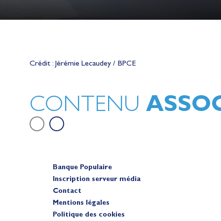
Lauriane Nolot en or à Long Beac
sur le plan d'eau des Jeux Olympi
Crédit : Jérémie Lecaudey / BPCE
2028
Actualités
ASSOC
CONTENU
Banque Populaire
Inscription serveur média
Contact
Mentions légales
Politique des cookies