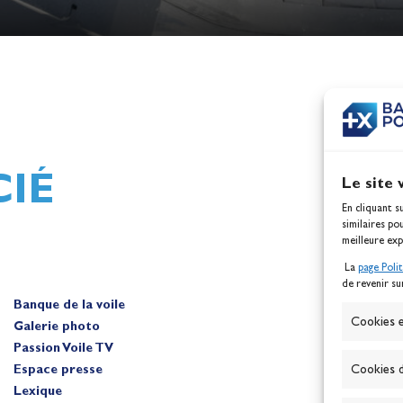
h,
Mathilde Lovadina et Lou
ques
Berthomieu, vice-champion
d'Europe !
Actualités
IÉ
Le site 
En cliquant s
similaires po
meilleure exp
La
page Poli
de revenir su
Banque de la voile
A
Cookies e
Galerie photo
Passion Voile TV
Espace presse
Cookies d
Lexique