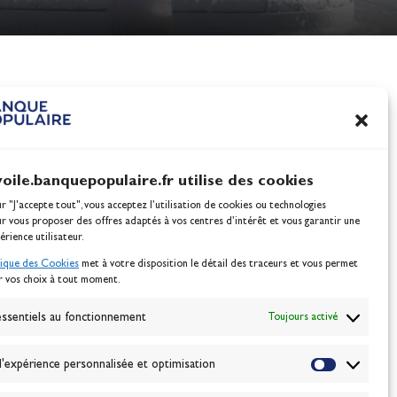
nes
100% Glisse - Écoles F
Voile : la référence glis
Actualités
voile.banquepopulaire.fr utilise des cookies
ur "J'accepte tout", vous acceptez l’utilisation de cookies ou technologies
ur vous proposer des offres adaptés à vos centres d’intérêt et vous garantir une
érience utilisateur.
tique des Cookies
met à votre disposition le détail des traceurs et vous permet
r vos choix à tout moment.
NEWSLETTER
BONNEZ-VOUS
ssentiels au fonctionnement
Toujours activé
'expérience personnalisée et optimisation
VALIDER