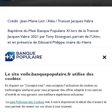
Crédit : Jean-Marie Liot / Aléa / Transat Jacques Vabre
Lauriane Nolot en or à Long
Baptême du Maxi Banque Populaire XI lors de la Transat
Beach, sur le plan d'eau des
Jacques Vabre 2021 par Tony Estanguet, parrain de l’Utim,
Jeux Olympiques 2028
et en présence de Edouard Philippe, maire du Havre.
Actualités
CONTENU
ASSOCIÉ
Le site voile.banquepopulaire.fr utilise des
cookies
Banque Populaire
En cliquant sur "J'accepte tout", vous acceptez l’utilisation de cookies ou
Inscription serveur média
technologies similaires pour vous proposer des offres adaptés à vos centres
Contact
d’intérêt et vous garantir une meilleure expérience utilisateur.
Mentions légales
La
page Politique des Cookies
met à votre disposition le détail des traceurs et
Politique des cookies
vous permet de revenir sur vos choix à tout moment.
Gérer les cookies