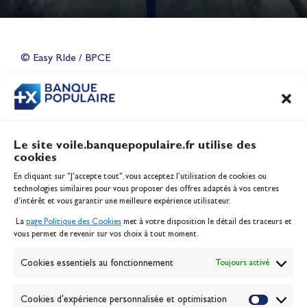
Lauriane Nolot en or à Long
Beach, sur le plan d'eau des
Jeux Olympiques 2028
© Easy RIde / BPCE
Actualités
CONTENU
ASSOCIÉ
Le site voile.banquepopulaire.fr utilise des
cookies
Banque Populaire
En cliquant sur "J'accepte tout", vous acceptez l’utilisation de cookies ou
Inscription serveur média
technologies similaires pour vous proposer des offres adaptés à vos centres
Contact
d’intérêt et vous garantir une meilleure expérience utilisateur.
Mentions légales
La
page Politique des Cookies
met à votre disposition le détail des traceurs et
Politique des cookies
vous permet de revenir sur vos choix à tout moment.
Gérer les cookies
Banque de la voile
Cookies essentiels au fonctionnement
Toujours activé
Galerie photo
Passion Voile TV
Cookies d'expérience personnalisée et optimisation