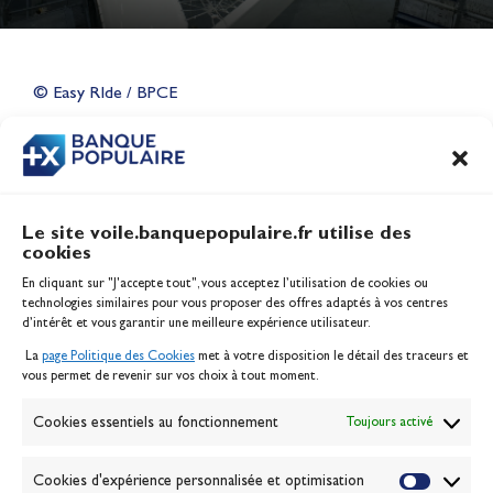
Lauriane Nolot en or à Long
Beach, sur le plan d'eau des
Jeux Olympiques 2028
© Easy RIde / BPCE
Actualités
CONTENU
ASSOCIÉ
Le site voile.banquepopulaire.fr utilise des
cookies
Banque Populaire
En cliquant sur "J'accepte tout", vous acceptez l’utilisation de cookies ou
Inscription serveur média
technologies similaires pour vous proposer des offres adaptés à vos centres
Contact
d’intérêt et vous garantir une meilleure expérience utilisateur.
Mentions légales
La
page Politique des Cookies
met à votre disposition le détail des traceurs et
Politique des cookies
vous permet de revenir sur vos choix à tout moment.
Gérer les cookies
Banque de la voile
Cookies essentiels au fonctionnement
Toujours activé
Galerie photo
Passion Voile TV
Cookies d'expérience personnalisée et optimisation