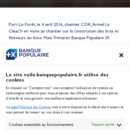
Lauriane Nolot en or à Long
Port-La-Forêt, le 4 avril 2016, chantier CDK, Armel Le
Beach, sur le plan d'eau des
Cleac’h en visite au chantier sur la constrution des bras et
Jeux Olympiques 2028
flotteurs du futur Maxi Trimaran Banque Populaire IX.
Actualités
CONTENU
ASSOCIÉ
Le site voile.banquepopulaire.fr utilise des
cookies
Banque Populaire
En cliquant sur "J'accepte tout", vous acceptez l’utilisation de cookies ou
Inscription serveur média
technologies similaires pour vous proposer des offres adaptés à vos centres
Contact
d’intérêt et vous garantir une meilleure expérience utilisateur.
Mentions légales
La
page Politique des Cookies
met à votre disposition le détail des traceurs et
Politique des cookies
vous permet de revenir sur vos choix à tout moment.
Gérer les cookies
Banque de la voile
Cookies essentiels au fonctionnement
Toujours activé