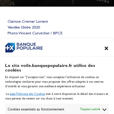
Lauriane Nolot en or à Long
Clarisse Cremer Lorient
Beach, sur le plan d'eau des
Vendée Globe 2020
Jeux Olympiques 2028
Photo: Vincent Curutchet / BPCE
Actualités
CONTENU
ASSOCIÉ
Le site voile.banquepopulaire.fr utilise des
cookies
Banque Populaire
En cliquant sur "J'accepte tout", vous acceptez l’utilisation de cookies ou
Inscription serveur média
technologies similaires pour vous proposer des offres adaptés à vos centres
Contact
d’intérêt et vous garantir une meilleure expérience utilisateur.
Mentions légales
La
page Politique des Cookies
met à votre disposition le détail des traceurs et
Politique des cookies
vous permet de revenir sur vos choix à tout moment.
Gérer les cookies
Banque de la voile
Cookies essentiels au fonctionnement
Toujours activé