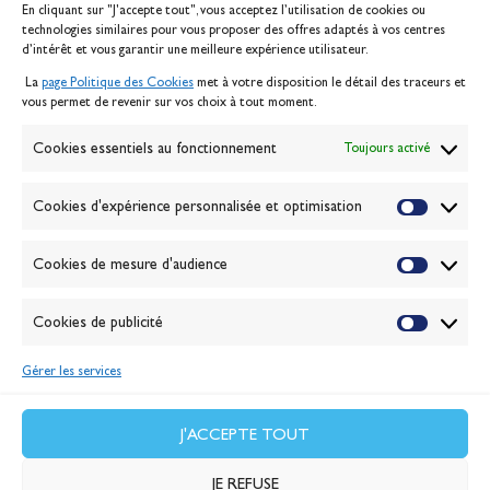
En cliquant sur "J'accepte tout", vous acceptez l’utilisation de cookies ou
Inscription serveur média
technologies similaires pour vous proposer des offres adaptés à vos centres
Contact
d’intérêt et vous garantir une meilleure expérience utilisateur.
Mentions légales
La
page Politique des Cookies
met à votre disposition le détail des traceurs et
Politique des cookies
vous permet de revenir sur vos choix à tout moment.
Gérer les cookies
Banque de la voile
Cookies essentiels au fonctionnement
Toujours activé
Galerie photo
Passion Voile TV
Cookies d'expérience personnalisée et optimisation
Espace presse
Lexique
Cookies de mesure d'audience
NEWSLETTER
ABONNEZ-VOUS
Cookies de publicité
Gérer les services
VALIDER
J'accepte la
politique de confidentialité
J'ACCEPTE TOUT
JE REFUSE