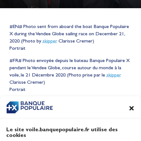
#EN# Photo sent from aboard the boat Banque Populaire
X during the Vendee Globe sailing race on December 21,
2020. (Photo by
skipper
Clarisse Cremer)
Portrait
#FR# Photo envoyée depuis le bateau Banque Populaire X
pendant le Vendee Globe, course autour du monde à la
Lauriane Nolot en or à Long
voile, le 21 Décembre 2020. (Photo prise par le
skipper
Beach, sur le plan d'eau des
Clarisse Cremer)
Jeux Olympiques 2028
Portrait
Actualités
CONTENU
ASSOCIÉ
Le site voile.banquepopulaire.fr utilise des
cookies
Banque Populaire