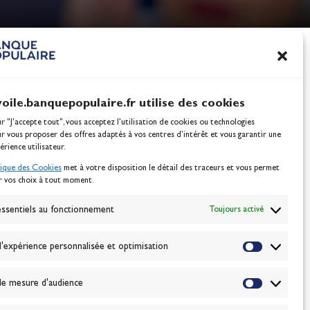
nes
100% Glisse - Écoles F
Voile : la référence glis
Actualités
voile.banquepopulaire.fr utilise des cookies
ur "J'accepte tout", vous acceptez l’utilisation de cookies ou technologies
ur vous proposer des offres adaptés à vos centres d’intérêt et vous garantir une
érience utilisateur.
tique des Cookies
met à votre disposition le détail des traceurs et vous permet
r vos choix à tout moment.
NEWSLETTER
BONNEZ-VOUS
ssentiels au fonctionnement
Toujours activé
'expérience personnalisée et optimisation
VALIDER
e mesure d'audience
J'accepte la
politique de confidentialité