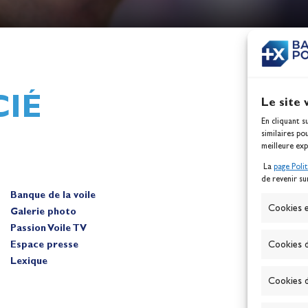
h,
Mathilde Lovadina et Lou
ques
Berthomieu, vice-champion
d'Europe !
Actualités
IÉ
Le site 
En cliquant s
similaires po
meilleure exp
La
page Poli
de revenir su
Banque de la voile
A
Cookies e
Galerie photo
Passion Voile TV
Espace presse
Cookies d
Lexique
Cookies d