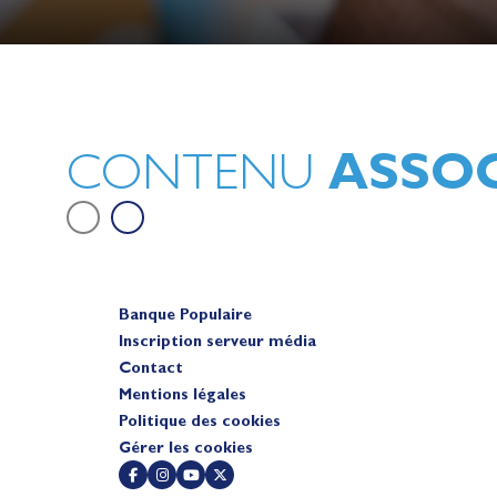
Lauriane Nolot en or à Long Beac
sur le plan d'eau des Jeux Olympi
2028
Actualités
ASSOC
CONTENU
Banque Populaire
Inscription serveur média
Contact
Mentions légales
Politique des cookies
Gérer les cookies