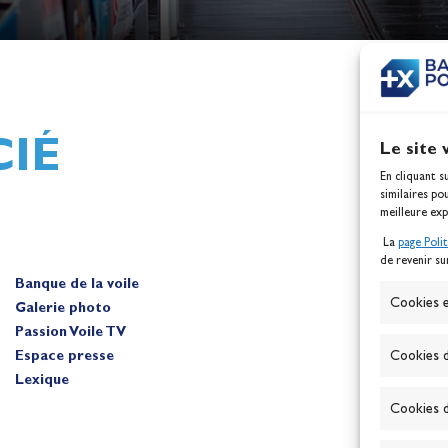
h,
Mathilde Lovadina et Lou
ques
Berthomieu, vice-champion
d'Europe !
Actualités
IÉ
Le site 
En cliquant s
similaires po
meilleure exp
La
page Poli
de revenir su
Banque de la voile
A
Cookies e
Galerie photo
Passion Voile TV
Espace presse
Cookies d
Lexique
Cookies d