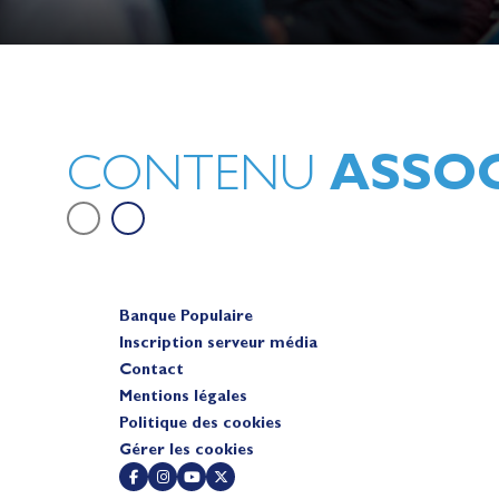
Lauriane Nolot en or à Long Beac
sur le plan d'eau des Jeux Olympi
2028
Actualités
ASSOC
CONTENU
Banque Populaire
Inscription serveur média
Contact
Mentions légales
Politique des cookies
Gérer les cookies