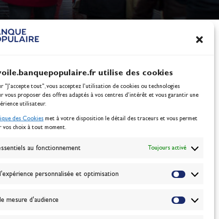
nes
100% Glisse - Écoles F
Voile : la référence glis
Actualités
voile.banquepopulaire.fr utilise des cookies
ur "J'accepte tout", vous acceptez l’utilisation de cookies ou technologies
ur vous proposer des offres adaptés à vos centres d’intérêt et vous garantir une
érience utilisateur.
tique des Cookies
met à votre disposition le détail des traceurs et vous permet
r vos choix à tout moment.
NEWSLETTER
BONNEZ-VOUS
ssentiels au fonctionnement
Toujours activé
'expérience personnalisée et optimisation
VALIDER
e mesure d'audience
J'accepte la
politique de confidentialité