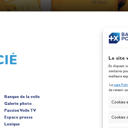
h,
Mathilde Lovadina et Lou
ques
Berthomieu, vice-champion
d'Europe !
Actualités
IÉ
Le site 
En cliquant s
similaires po
meilleure exp
La
page Poli
de revenir su
Banque de la voile
A
Cookies e
Galerie photo
Passion Voile TV
Espace presse
Cookies d
Lexique