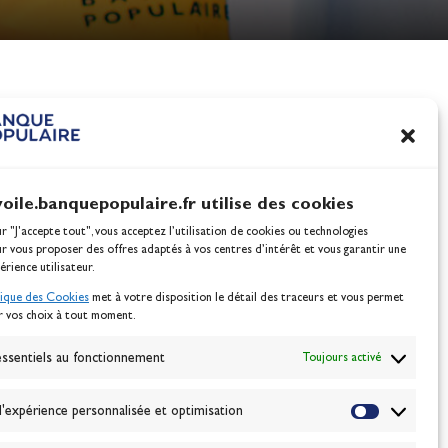
nes
100% Glisse - Écoles F
Voile : la référence glis
Actualités
voile.banquepopulaire.fr utilise des cookies
ur "J'accepte tout", vous acceptez l’utilisation de cookies ou technologies
ur vous proposer des offres adaptés à vos centres d’intérêt et vous garantir une
érience utilisateur.
tique des Cookies
met à votre disposition le détail des traceurs et vous permet
r vos choix à tout moment.
NEWSLETTER
BONNEZ-VOUS
ssentiels au fonctionnement
Toujours activé
'expérience personnalisée et optimisation
VALIDER