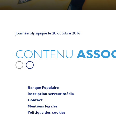
Lauriane Nolot en or à Long Beac
sur le plan d'eau des Jeux Olympi
Journée olympique le 20 octobre 2016
2028
Actualités
ASSOC
CONTENU
Banque Populaire
Inscription serveur média
Contact
Mentions légales
Politique des cookies