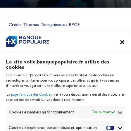
Lauriane Nolot en or à Long
Beach, sur le plan d'eau des
Jeux Olympiques 2028
Crédit : Thomas Deregnieaux / BPCE
Actualités
CONTENU
ASSOCIÉ
Le site voile.banquepopulaire.fr utilise des
cookies
Banque Populaire
En cliquant sur "J'accepte tout", vous acceptez l’utilisation de cookies ou
Inscription serveur média
technologies similaires pour vous proposer des offres adaptés à vos centres
Contact
d’intérêt et vous garantir une meilleure expérience utilisateur.
Mentions légales
La
page Politique des Cookies
met à votre disposition le détail des traceurs et
Politique des cookies
vous permet de revenir sur vos choix à tout moment.
Gérer les cookies
Banque de la voile
Cookies essentiels au fonctionnement
Toujours activé
Galerie photo
Passion Voile TV
Cookies d'expérience personnalisée et optimisation