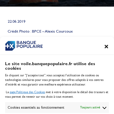
Lauriane Nolot en or à Long
22.06.2019
Beach, sur le plan d'eau des
Jeux Olympiques 2028
Crédit Photo : BPCE – Alexis Courcoux
Actualités
CONTENU
ASSOCIÉ
Le site voile.banquepopulaire.fr utilise des
cookies
Banque Populaire
En cliquant sur "J'accepte tout", vous acceptez l’utilisation de cookies ou
Inscription serveur média
technologies similaires pour vous proposer des offres adaptés à vos centres
Contact
d’intérêt et vous garantir une meilleure expérience utilisateur.
Mentions légales
La
page Politique des Cookies
met à votre disposition le détail des traceurs et
Politique des cookies
vous permet de revenir sur vos choix à tout moment.
Gérer les cookies
Banque de la voile
Cookies essentiels au fonctionnement
Toujours activé
Galerie photo