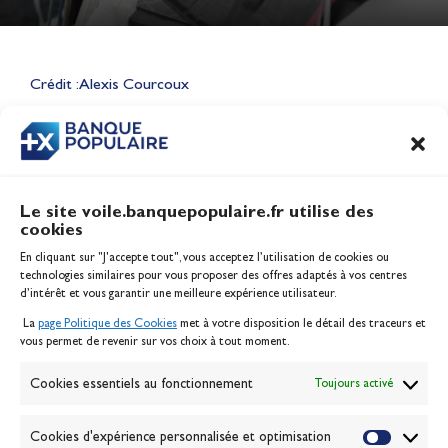
Lauriane Nolot en or à Long
Beach, sur le plan d'eau des
Jeux Olympiques 2028
Crédit : Alexis Courcoux
Actualités
CONTENU
ASSOCIÉ
Le site voile.banquepopulaire.fr utilise des
cookies
Banque Populaire
En cliquant sur "J'accepte tout", vous acceptez l’utilisation de cookies ou
Inscription serveur média
technologies similaires pour vous proposer des offres adaptés à vos centres
Contact
d’intérêt et vous garantir une meilleure expérience utilisateur.
Mentions légales
La
page Politique des Cookies
met à votre disposition le détail des traceurs et
Politique des cookies
vous permet de revenir sur vos choix à tout moment.
Gérer les cookies
Banque de la voile
Cookies essentiels au fonctionnement
Toujours activé
Galerie photo
Passion Voile TV
Cookies d'expérience personnalisée et optimisation