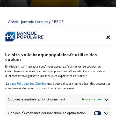
Lauriane Nolot en or à Long
Beach, sur le plan d'eau des
Jeux Olympiques 2028
Crédit : Jeremie Lecaudey / BPCE
Actualités
CONTENU
ASSOCIÉ
Le site voile.banquepopulaire.fr utilise des
cookies
Banque Populaire
En cliquant sur "J'accepte tout", vous acceptez l’utilisation de cookies ou
Inscription serveur média
technologies similaires pour vous proposer des offres adaptés à vos centres
Contact
d’intérêt et vous garantir une meilleure expérience utilisateur.
Mentions légales
La
page Politique des Cookies
met à votre disposition le détail des traceurs et
Politique des cookies
vous permet de revenir sur vos choix à tout moment.
Gérer les cookies
Banque de la voile
Cookies essentiels au fonctionnement
Toujours activé
Galerie photo
Passion Voile TV
Cookies d'expérience personnalisée et optimisation