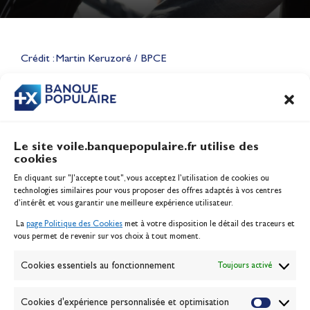
Lauriane Nolot en or à Long
Beach, sur le plan d'eau des
Jeux Olympiques 2028
Crédit : Martin Keruzoré / BPCE
Actualités
CONTENU
ASSOCIÉ
Le site voile.banquepopulaire.fr utilise des
cookies
Banque Populaire
En cliquant sur "J'accepte tout", vous acceptez l’utilisation de cookies ou
Inscription serveur média
technologies similaires pour vous proposer des offres adaptés à vos centres
Contact
d’intérêt et vous garantir une meilleure expérience utilisateur.
Mentions légales
La
page Politique des Cookies
met à votre disposition le détail des traceurs et
Politique des cookies
vous permet de revenir sur vos choix à tout moment.
Gérer les cookies
Banque de la voile
Cookies essentiels au fonctionnement
Toujours activé
Galerie photo
Passion Voile TV
Cookies d'expérience personnalisée et optimisation