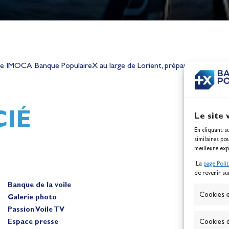
h,
Mathilde Lovadina et Lou
IMOCA Banque PopulaireX au large de Lorient, préparation pour sa p
ques
Berthomieu, vice-champion
d'Europe !
Actualités
IÉ
Le site 
En cliquant s
similaires po
meilleure exp
La
page Poli
de revenir su
Banque de la voile
A
Cookies e
Galerie photo
Passion Voile TV
Espace presse
Cookies d