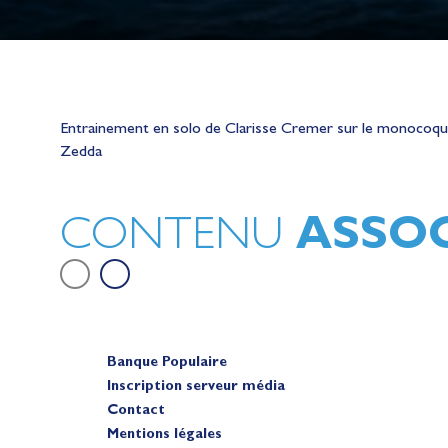
Lauriane Nolot en or à Long Beac
Entrainement en solo de Clarisse Cremer sur le monocoque 
sur le plan d'eau des Jeux Olympi
Zedda
2028
Actualités
ASSOC
CONTENU
Banque Populaire
Inscription serveur média
Contact
Mentions légales