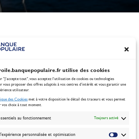
articipation au Vendée Globe 2020-2021. Crédit : Yvan
nes
100% Glisse - Écoles F
Voile : la référence glis
Actualités
voile.banquepopulaire.fr utilise des cookies
ur "J'accepte tout", vous acceptez l’utilisation de cookies ou technologies
ur vous proposer des offres adaptés à vos centres d’intérêt et vous garantir une
érience utilisateur.
tique des Cookies
met à votre disposition le détail des traceurs et vous permet
r vos choix à tout moment.
NEWSLETTER
BONNEZ-VOUS
ssentiels au fonctionnement
Toujours activé
'expérience personnalisée et optimisation