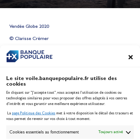
Lauriane Nolot en or à Long
Vendée Globe 2020
Beach, sur le plan d'eau des
Jeux Olympiques 2028
© Clarisse Crémer
Actualités
CONTENU
ASSOCIÉ
Le site voile.banquepopulaire.fr utilise des
cookies
Banque Populaire
En cliquant sur "J'accepte tout", vous acceptez l’utilisation de cookies ou
Inscription serveur média
technologies similaires pour vous proposer des offres adaptés à vos centres
Contact
d’intérêt et vous garantir une meilleure expérience utilisateur.
Mentions légales
La
page Politique des Cookies
met à votre disposition le détail des traceurs et
Politique des cookies
vous permet de revenir sur vos choix à tout moment.
Gérer les cookies
Banque de la voile
Cookies essentiels au fonctionnement
Toujours activé
Galerie photo