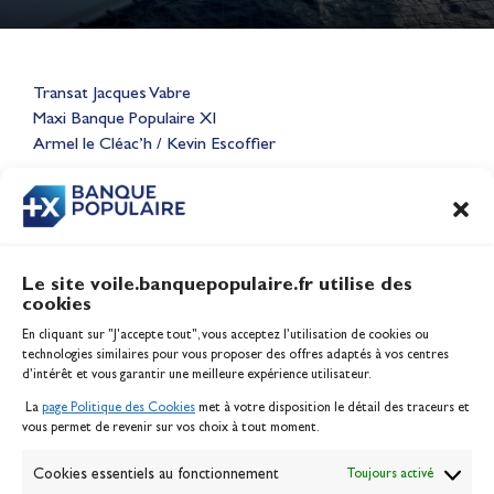
Lauriane Nolot en or à Long
Transat Jacques Vabre
Beach, sur le plan d'eau des
Maxi Banque Populaire XI
Jeux Olympiques 2028
Armel le Cléac’h / Kevin Escoffier
Actualités
CONTENU
ASSOCIÉ
Le site voile.banquepopulaire.fr utilise des
cookies
Banque Populaire
En cliquant sur "J'accepte tout", vous acceptez l’utilisation de cookies ou
Inscription serveur média
technologies similaires pour vous proposer des offres adaptés à vos centres
Contact
d’intérêt et vous garantir une meilleure expérience utilisateur.
Mentions légales
La
page Politique des Cookies
met à votre disposition le détail des traceurs et
Politique des cookies
vous permet de revenir sur vos choix à tout moment.
Gérer les cookies
Banque de la voile
Cookies essentiels au fonctionnement
Toujours activé