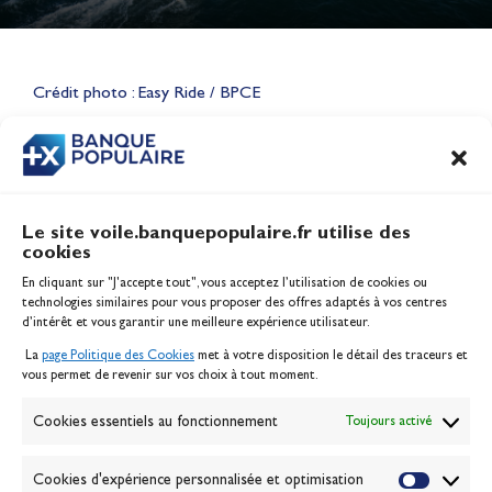
Lauriane Nolot en or à Long
Beach, sur le plan d'eau des
Jeux Olympiques 2028
Crédit photo : Easy Ride / BPCE
Actualités
CONTENU
ASSOCIÉ
Le site voile.banquepopulaire.fr utilise des
cookies
Banque Populaire
En cliquant sur "J'accepte tout", vous acceptez l’utilisation de cookies ou
Inscription serveur média
technologies similaires pour vous proposer des offres adaptés à vos centres
Contact
d’intérêt et vous garantir une meilleure expérience utilisateur.
Mentions légales
La
page Politique des Cookies
met à votre disposition le détail des traceurs et
Politique des cookies
vous permet de revenir sur vos choix à tout moment.
Gérer les cookies
Banque de la voile
Cookies essentiels au fonctionnement
Toujours activé
Galerie photo
Passion Voile TV
Cookies d'expérience personnalisée et optimisation