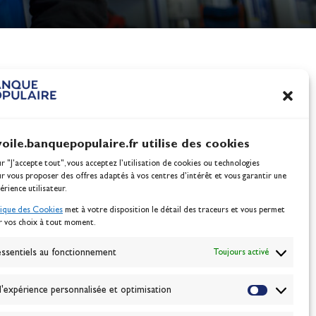
nes
100% Glisse - Écoles F
Voile : la référence glis
Actualités
voile.banquepopulaire.fr utilise des cookies
ur "J'accepte tout", vous acceptez l’utilisation de cookies ou technologies
ur vous proposer des offres adaptés à vos centres d’intérêt et vous garantir une
érience utilisateur.
tique des Cookies
met à votre disposition le détail des traceurs et vous permet
r vos choix à tout moment.
NEWSLETTER
BONNEZ-VOUS
ssentiels au fonctionnement
Toujours activé
'expérience personnalisée et optimisation
VALIDER