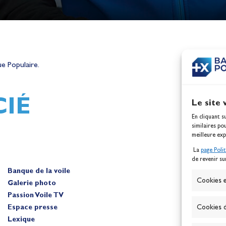
h,
Mathilde Lovadina et Lou
ques
Berthomieu, vice-champion
e Populaire.
d'Europe !
Actualités
IÉ
Le site 
En cliquant s
similaires po
meilleure exp
La
page Poli
de revenir su
Banque de la voile
A
Cookies e
Galerie photo
Passion Voile TV
Espace presse
Cookies d
Lexique