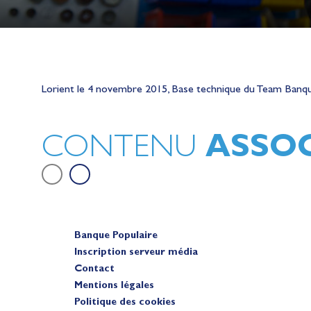
Lauriane Nolot en or à Long Beac
sur le plan d'eau des Jeux Olympi
Lorient le 4 novembre 2015, Base technique du Team Banqu
2028
Actualités
ASSOC
CONTENU
Banque Populaire
Inscription serveur média
Contact
Mentions légales
Politique des cookies