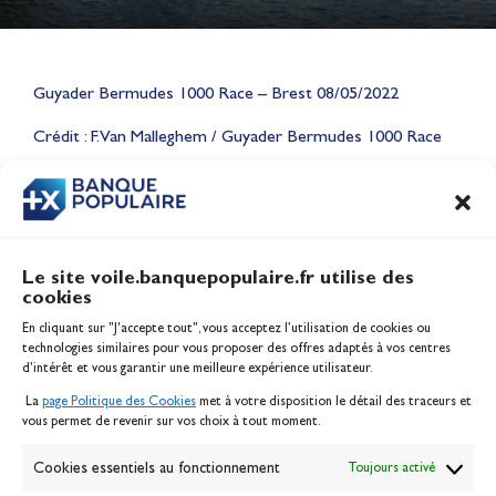
Lauriane Nolot en or à Long
Guyader Bermudes 1000 Race – Brest 08/05/2022
Beach, sur le plan d'eau des
Jeux Olympiques 2028
Crédit : F. Van Malleghem / Guyader Bermudes 1000 Race
Actualités
CONTENU
ASSOCIÉ
Le site voile.banquepopulaire.fr utilise des
cookies
Banque Populaire
En cliquant sur "J'accepte tout", vous acceptez l’utilisation de cookies ou
Inscription serveur média
technologies similaires pour vous proposer des offres adaptés à vos centres
Contact
d’intérêt et vous garantir une meilleure expérience utilisateur.
Mentions légales
La
page Politique des Cookies
met à votre disposition le détail des traceurs et
Politique des cookies
vous permet de revenir sur vos choix à tout moment.
Gérer les cookies
Banque de la voile
Cookies essentiels au fonctionnement
Toujours activé
Galerie photo